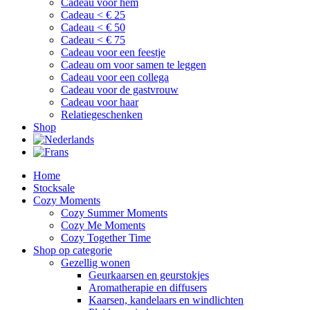
Cadeau voor hem
Cadeau < € 25
Cadeau < € 50
Cadeau < € 75
Cadeau voor een feestje
Cadeau om voor samen te leggen
Cadeau voor een collega
Cadeau voor de gastvrouw
Cadeau voor haar
Relatiegeschenken
Shop
Home
Stocksale
Cozy Moments
Cozy Summer Moments
Cozy Me Moments
Cozy Together Time
Shop op categorie
Gezellig wonen
Geurkaarsen en geurstokjes
Aromatherapie en diffusers
Kaarsen, kandelaars en windlichten