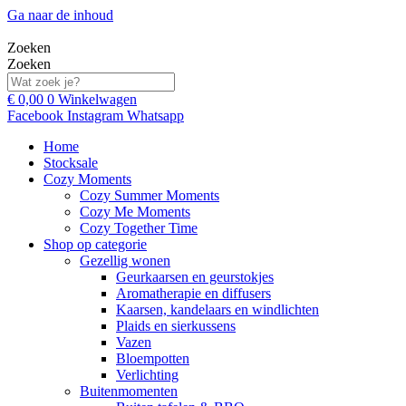
Ga naar de inhoud
Zoeken
Zoeken
€
0,00
0
Winkelwagen
Facebook
Instagram
Whatsapp
Home
Stocksale
Cozy Moments
Cozy Summer Moments
Cozy Me Moments
Cozy Together Time
Shop op categorie
Gezellig wonen
Geurkaarsen en geurstokjes
Aromatherapie en diffusers
Kaarsen, kandelaars en windlichten
Plaids en sierkussens
Vazen
Bloempotten
Verlichting
Buitenmomenten