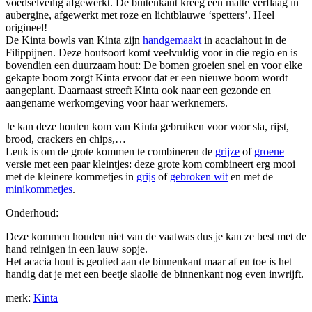
voedselveilig afgewerkt. De buitenkant kreeg een matte verflaag in
aubergine, afgewerkt met roze en lichtblauwe ‘spetters’. Heel
origineel!
De Kinta bowls van Kinta zijn
handgemaakt
in acaciahout in de
Filippijnen. Deze houtsoort komt veelvuldig voor in die regio en is
bovendien een duurzaam hout: De bomen groeien snel en voor elke
gekapte boom zorgt Kinta ervoor dat er een nieuwe boom wordt
aangeplant. Daarnaast streeft Kinta ook naar een gezonde en
aangename werkomgeving voor haar werknemers.
Je kan deze houten kom van Kinta gebruiken voor voor sla, rijst,
brood, crackers en chips,…
Leuk is om de grote kommen te combineren de
grijze
of
groene
versie met een paar kleintjes: deze grote kom combineert erg mooi
met de kleinere kommetjes in
grijs
of
gebroken wit
en met de
minikommetjes
.
Onderhoud:
Deze kommen houden niet van de vaatwas dus je kan ze best met de
hand reinigen in een lauw sopje.
Het acacia hout is geolied aan de binnenkant maar af en toe is het
handig dat je met een beetje slaolie de binnenkant nog even inwrijft.
merk:
Kinta