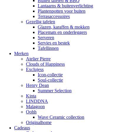
Buiten tafelen & BBQ
Lantaarns & buitenverlichting
Plantenpotten voor buiten
Terrasaccessoires
Gezellig tafelen
Glazen, karaffen & mokken
Placemats en onderleggers
Serveren
Servies en bestek
Tafellinnen
Merken
Atelier Pierre
Clouds of Happiness
Exclujess
Icon-collectie
Soul-collectie
Henry Dean
Summer Selection
Kinta
LINDDNA
Malagoon
Oohh
Wave Ceramic collection
Originalhome
Cadeaus