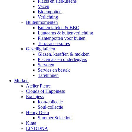
Plaids en sierkussens
Vazen
Bloempotten
Verlichting
Buitenmomenten
Buiten tafelen & BBQ
Lantaarns & buitenverlichting
Plantenpotten voor buiten
Terrasaccessoires
Gezellig tafelen
Glazen, karaffen & mokken
Placemats en onderleggers
Serveren
Servies en bestek
Tafellinnen
Merken
Atelier Pierre
Clouds of Happiness
Exclujess
Icon-collectie
Soul-collectie
Henry Dean
Summer Selection
Kinta
LINDDNA