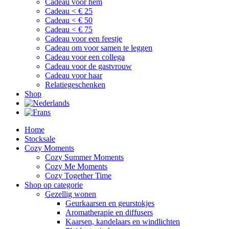
Cadeau voor hem
Cadeau < € 25
Cadeau < € 50
Cadeau < € 75
Cadeau voor een feestje
Cadeau om voor samen te leggen
Cadeau voor een collega
Cadeau voor de gastvrouw
Cadeau voor haar
Relatiegeschenken
Shop
Home
Stocksale
Cozy Moments
Cozy Summer Moments
Cozy Me Moments
Cozy Together Time
Shop op categorie
Gezellig wonen
Geurkaarsen en geurstokjes
Aromatherapie en diffusers
Kaarsen, kandelaars en windlichten