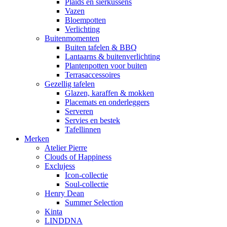
Plaids en sierkussens
Vazen
Bloempotten
Verlichting
Buitenmomenten
Buiten tafelen & BBQ
Lantaarns & buitenverlichting
Plantenpotten voor buiten
Terrasaccessoires
Gezellig tafelen
Glazen, karaffen & mokken
Placemats en onderleggers
Serveren
Servies en bestek
Tafellinnen
Merken
Atelier Pierre
Clouds of Happiness
Exclujess
Icon-collectie
Soul-collectie
Henry Dean
Summer Selection
Kinta
LINDDNA