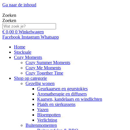
Ga naar de inhoud
Zoeken
Zoeken
€
0,00
0
Winkelwagen
Facebook
Instagram
Whatsapp
Home
Stocksale
Cozy Moments
Cozy Summer Moments
Cozy Me Moments
Cozy Together Time
Shop op categorie
Gezellig wonen
Geurkaarsen en geurstokjes
Aromatherapie en diffusers
Kaarsen, kandelaars en windlichten
Plaids en sierkussens
Vazen
Bloempotten
Verlichting
Buitenmomenten