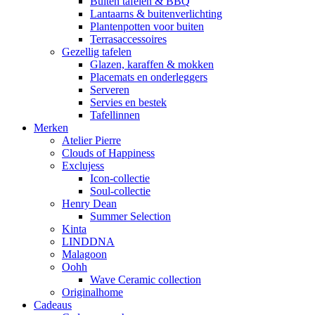
Buiten tafelen & BBQ
Lantaarns & buitenverlichting
Plantenpotten voor buiten
Terrasaccessoires
Gezellig tafelen
Glazen, karaffen & mokken
Placemats en onderleggers
Serveren
Servies en bestek
Tafellinnen
Merken
Atelier Pierre
Clouds of Happiness
Exclujess
Icon-collectie
Soul-collectie
Henry Dean
Summer Selection
Kinta
LINDDNA
Malagoon
Oohh
Wave Ceramic collection
Originalhome
Cadeaus