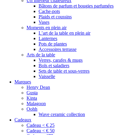
Un intérieur chaleureux
Bâtons de parfum et bougies parfumées
Cache-pots
Plaids et coussins
Vases
Moments en plein air
L’art de la table en plein air
Lanternes
Pots de plantes
Accessoires terrasse
Arts de la table
Verres, carafes & mugs
Bols et saladiers
Sets de table et sous-verres
Vaisselle
Marques
Henry Dean
Gusta
Kinta
Malagoon
Oohh
Wave ceramic collection
Cadeaux
Cadeau < € 25
Cadeau < € 50