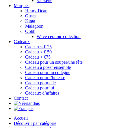
Vaisselle
Marques
Henry Dean
Gusta
Kinta
Malagoon
Oohh
Wave ceramic collection
Cadeaux
Cadeau < € 25
Cadeau < € 50
Cadeau < €75
Cadeau pour un souper/une fête
Cadeau à poser ensemble
Cadeau pour un collègue
Cadeau pour l’hôtesse
Cadeau pour elle
Cadeau pour lui
Cadeaux d’affaires
Contact
Accueil
Découvrir par catégorie