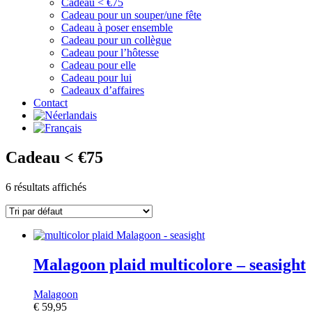
Cadeau < €75
Cadeau pour un souper/une fête
Cadeau à poser ensemble
Cadeau pour un collègue
Cadeau pour l’hôtesse
Cadeau pour elle
Cadeau pour lui
Cadeaux d’affaires
Contact
Cadeau < €75
6 résultats affichés
Malagoon plaid multicolore – seasight
Malagoon
€
59,95