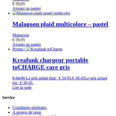
€
59,95
Ajouter au panier
Malagoon plaid multicolore – pastel
Malagoon
€
59,95
Ajouter au panier
Promo !
Kreafunk chargeur portable
toCHARGE care gris
€
54,95
Le prix initial était : € 54,95.
€
38,45
Le prix actuel
est : € 38,45.
Lire la suite
Service
Conditions générales
A propos de nous